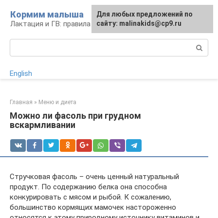
Перейти
Кормим малыша
Для любых предложений по
к
Лактация и ГВ: правила и проблемы
сайту: malinakids@cp9.ru
контенту
Поиск:
English
Главная
»
Меню и диета
Можно ли фасоль при грудном
вскармливании
Стручковая фасоль – очень ценный натуральный
продукт. По содержанию белка она способна
конкурировать с мясом и рыбой. К сожалению,
большинство кормящих мамочек настороженно
относятся к этому природному источнику витаминов и