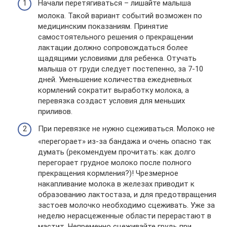
Начали перетягиваться – лишайте малыша
молока. Такой вариант событий возможен по
медицинским показаниям. Принятие
самостоятельного решения о прекращении
лактации должно сопровождаться более
щадящими условиями для ребенка. Отучать
малыша от груди следует постепенно, за 7-10
дней. Уменьшение количества ежедневных
кормлений сократит выработку молока, а
перевязка создаст условия для меньших
приливов.
При перевязке не нужно сцеживаться. Молоко не
«перегорает» из-за бандажа и очень опасно так
думать (рекомендуем прочитать: как долго
перегорает грудное молоко после полного
прекращения кормления?)! Чрезмерное
накапливание молока в железах приводит к
образованию лактостаза, и для предотвращения
застоев молочко необходимо сцеживать. Уже за
неделю нерасцеженные области перерастают в
мастит. Непременно сцеживайте грудь при