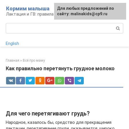
Перейти
Кормим малыша
Для любых предложений по
к
Лактация и ГВ: правила и проблемы
сайту: malinakids@cp9.ru
контенту
Поиск:
English
Главная
»
Всё про маму
Как правильно перетянуть грудное молоко
Для чего перетягивают грудь?
Народное, казалось бы, средство для прекращения
лактации, перетягивание груди, оказывается, широко