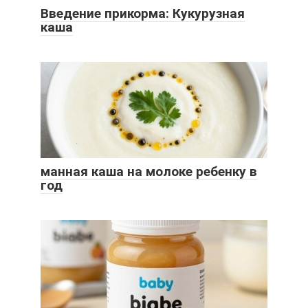
Введение прикорма: Кукурузная
каша
манная каша на молоке ребенку в
год