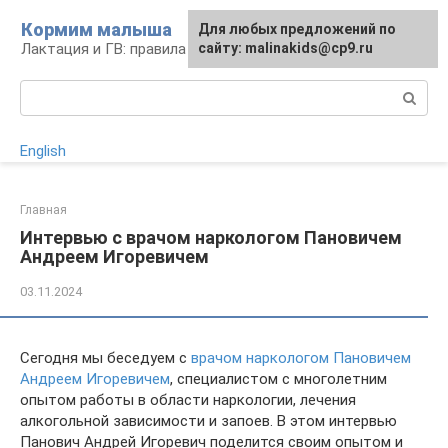
Перейти
Кормим малыша
Для любых предложений по
к
Лактация и ГВ: правила и проблемы
сайту: malinakids@cp9.ru
контенту
Поиск:
English
Главная
Интервью с врачом наркологом Пановичем
Андреем Игоревичем
03.11.2024
Сегодня мы беседуем с
врачом наркологом Пановичем
Андреем Игоревичем
, специалистом с многолетним
опытом работы в области наркологии, лечения
алкогольной зависимости и запоев. В этом интервью
Панович Андрей Игоревич поделится своим опытом и