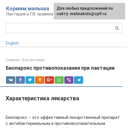
Перейти
Кормим малыша
Для любых предложений по
к
Лактация и ГВ: правила и проблемы
сайту: malinakids@cp9.ru
контенту
Поиск:
English
Главная
»
Всё про маму
Биопарокс противопоказания при лактации
Характеристика лекарства
Биопарокс – это эффективный лекарственный препарат
с антибактериальным и противовоспалительным