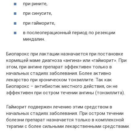
при рините,
при синусите,
при гайморите,
в послеоперационный период по резекции
миндалин.
Биопарокс при лактации назначается при постановке
кормящей маме диагноза «ангина» или «гайморит». При
этом, при ангине препарат эффективен только в
начальных стадиях заболевания. Более активно
лекарство при хроническом тонзиллите. Так как
Биопарокс – антибиотик местного действия, он не
эффективен при остром течении ангины (тонзиллита).
Гайморит подвержен лечению этим средством в
начальных стадиях заболевания. При остром течении
болезни препарат назначается только в комплексной
терапии с более сильными лекарственными средствами.