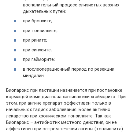
воспалительный процесс слизистых верхних
дыхательных путей;
при бронхите;
при тонзиллите;
при рините;
при синусите;
при гайморите;
в послеоперационный период по резекции
миндалин.
Биопарокс при лактации назначается при постановке
кормящей маме диагноза «ангина» или «гайморит». При
этом, при ангине препарат эффективен только в
начальных стадиях заболевания. Более активно
лекарство при хроническом тонзиллите. Так как
Биопарокс – антибиотик местного действия, он не
эффективен при остром течении ангины (тонзиллита).