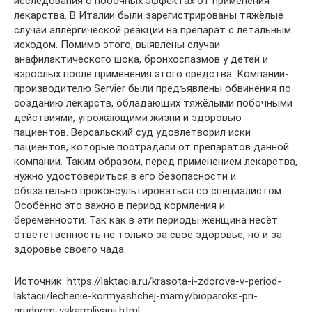
исследования о побочных эффектах от применения
лекарства. В Италии были зарегистрированы тяжёлые
случаи аллергической реакции на препарат с летальным
исходом. Помимо этого, выявлены случаи
анафилактического шока, бронхоспазмов у детей и
взрослых после применения этого средства. Компании-
производителю Servier были предъявлены обвинения по
созданию лекарств, обладающих тяжёлыми побочными
действиями, угрожающими жизни и здоровью
пациентов. Версальский суд удовлетворил иски
пациентов, которые пострадали от препаратов данной
компании. Таким образом, перед применением лекарства,
нужно удостовериться в его безопасности и
обязательно проконсультироваться со специалистом.
Особенно это важно в период кормления и
беременности. Так как в эти периоды женщина несёт
ответственность не только за своё здоровье, но и за
здоровье своего чада.
Источник: https://laktacia.ru/krasota-i-zdorove-v-period-
laktacii/lechenie-kormyashchej-mamy/bioparoks-pri-
grudnom-vskarmlivanii.html